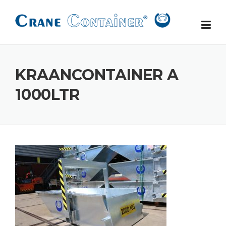
Skip
to
content
KRAANCONTAINER A
1000LTR