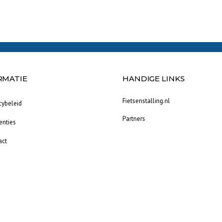
RMATIE
HANDIGE LINKS
Fietsenstalling.nl
cybeleid
Partners
enties
act