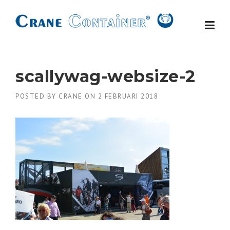
Skip
to
content
scallywag-websize-2
POSTED BY
CRANE
ON
2 FEBRUARI 2018